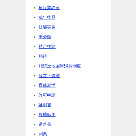
建設業許可
成年後見
技能実習
未分類
特定技能
相続
相続土地国庫帰属制度
経営・管理
育成就労
許可申請
証明書
農地転用
遺言書
開業