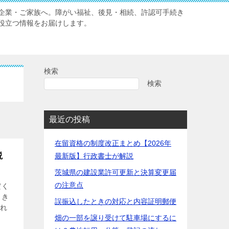
企業・ご家族へ。障がい福祉、後見・相続、許認可手続き
役立つ情報をお届けします。
検索
検索
最近の投稿
在留資格の制度改正まとめ【2026年
説
最新版】行政書士が解説
茨城県の建設業許可更新と決算変更届
の注意点
だく
とき
誤振込したときの対応と内容証明郵便
われ
畑の一部を譲り受けて駐車場にするに