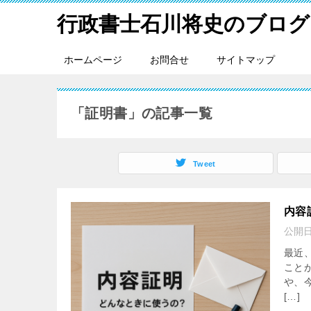
行政書士石川将史のブログ
ホームページ
お問合せ
サイトマップ
「証明書」の記事一覧
Tweet
内容
公開
最近
こと
や、今
[…]