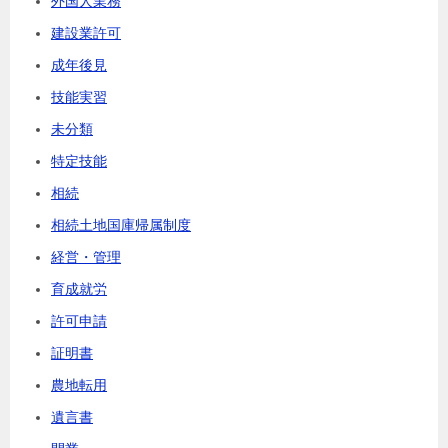
外国人業務
建設業許可
成年後見
技能実習
未分類
特定技能
相続
相続土地国庫帰属制度
経営・管理
育成就労
許可申請
証明書
農地転用
遺言書