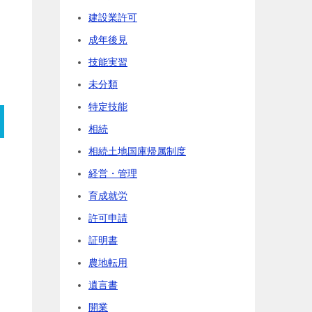
建設業許可
成年後見
技能実習
未分類
特定技能
相続
相続土地国庫帰属制度
経営・管理
育成就労
許可申請
証明書
農地転用
遺言書
開業