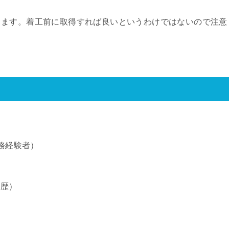
ります。着工前に取得すれば良いというわけではないので注意
ト
務経験者）
学歴）
）