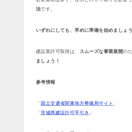
法
です。
いずれにしても、早めに準備を始めましょ
建設業許可取得は、
スムーズな事業展開
の
ましょう！
参考情報
「
国土交通省関東地方整備局サイト
」
「
茨城県建設許可手引き
」