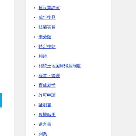
建設業許可
成年後見
技能実習
未分類
特定技能
相続
相続土地国庫帰属制度
経営・管理
育成就労
許可申請
証明書
農地転用
遺言書
開業