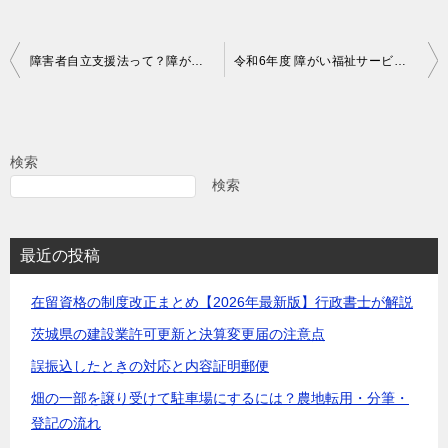
投
障害者自立支援法って？障がい者総合支援法の前身となる法律について簡単にまとめてみました
令和6年度 障がい福祉サービス等の報酬改定内容の概要を簡単にまとめてみました
稿
ナ
ビ
検索
ゲ
検索
ー
シ
最近の投稿
ョ
在留資格の制度改正まとめ【2026年最新版】行政書士が解説
ン
茨城県の建設業許可更新と決算変更届の注意点
誤振込したときの対応と内容証明郵便
畑の一部を譲り受けて駐車場にするには？農地転用・分筆・
登記の流れ