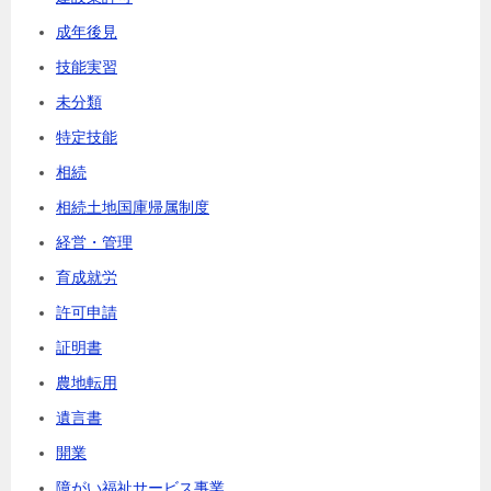
成年後見
技能実習
未分類
特定技能
相続
相続土地国庫帰属制度
経営・管理
育成就労
許可申請
証明書
農地転用
遺言書
開業
障がい福祉サービス事業