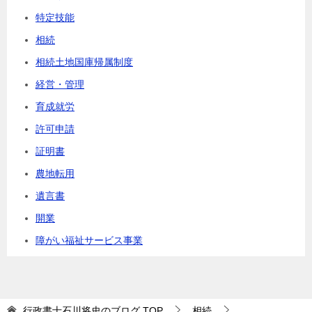
特定技能
相続
相続土地国庫帰属制度
経営・管理
育成就労
許可申請
証明書
農地転用
遺言書
開業
障がい福祉サービス事業
行政書士石川将史のブログ
TOP
相続