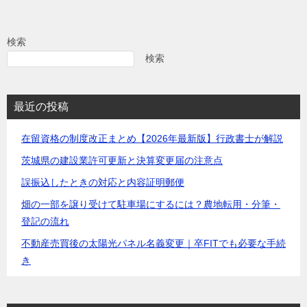
ナ
ビ
検索
ゲ
検索
ー
シ
最近の投稿
ョ
在留資格の制度改正まとめ【2026年最新版】行政書士が解説
ン
茨城県の建設業許可更新と決算変更届の注意点
誤振込したときの対応と内容証明郵便
畑の一部を譲り受けて駐車場にするには？農地転用・分筆・
登記の流れ
不動産売買後の太陽光パネル名義変更｜卒FITでも必要な手続
き